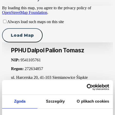
By loading this map, you agree to the privacy policy of
OpenStreetMap Foundation
.
Always load such maps on this site
Load Map
PPHU Dalpol Palion Tomasz
NIP:
9541105761
Regon:
272634857
ul. Harcerska 20, 41-103 Siemianowice Śląskie
biuro@dalpolyacht.pl
+48 510 108 537
Sprzedaż jachtów
Zgoda
Szczegóły
O plikach cookies