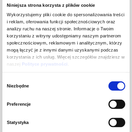
Nowe / Stocznia
Niniejsza strona korzysta z plików cookie
Wykorzystujemy pliki cookie do spersonalizowania treści
+48 510 108 537
czartery@dalpolyacht.pl
i reklam, oferowania funkcji społecznościowych oraz
analizy ruchu na naszej stronie. Informacje o Twoim
korzystaniu z witryny udostępniamy naszym partnerom
Używane / Outlet
społecznościowym, reklamowym i analitycznym, którzy
+48 506 506 704
mogą łączyć je z innymi danymi uzyskanymi podczas
czartery@dalpolyacht.pl
korzystania z ich usług. Więcej szczegółów znajdziesz w
naszej
Polityce prywatności
.
Napisz do nas!
Wybór
Niezbędne
zgody
Imię *
Preferencje
Wypełnij to pole
Email *
Statystyka
Proszę wpisać prawidłowy adres e-mail.