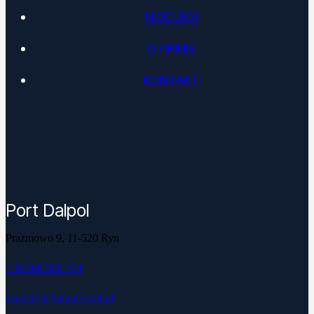
NOCLEGI
O FIRMIE
KONTAKT
Port Dalpol
Prażmowo 9, 11-520 Ryn
+48 506 506 704
czartery@dalpolyacht.pl